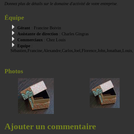
Donnez plus de détails sur le domaine d'activité de votre entreprise.
Équipe
Gérant
: Francine Boivin
Assistante de direction
: Charles Gingras
Commerciaux
: Chez Louis
Equipe
:
Sébastien,Francine,Alexandre,Carlos,Joel,Florence,John,Jonathan,Louis,
Photos
Ajouter un commentaire