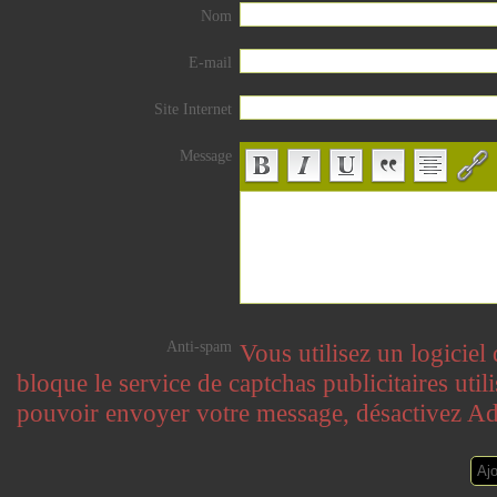
Nom
E-mail
Site Internet
Message
Anti-spam
Vous utilisez un logicie
bloque le service de captchas publicitaires utili
pouvoir envoyer votre message, désactivez A